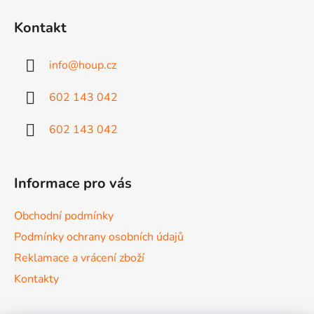
á
á
d
Kontakt
p
a
a
c
info
@
houp.cz
t
í
p
í
602 143 042
r
v
602 143 042
k
y
v
ý
Informace pro vás
p
i
Obchodní podmínky
s
Podmínky ochrany osobních údajů
u
Reklamace a vrácení zboží
Kontakty