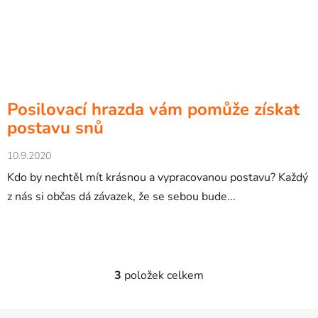
Posilovací hrazda vám pomůže získat
postavu snů
10.9.2020
Kdo by nechtěl mít krásnou a vypracovanou postavu? Každý
z nás si občas dá závazek, že se sebou bude...
3
položek celkem
O
v
l
Z