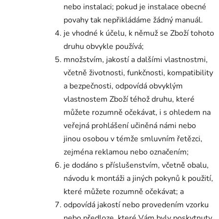
nebo instalaci; pokud je instalace obecné
povahy tak nepřikládáme žádný manuál.
je vhodné k účelu, k němuž se Zboží tohoto
druhu obvykle používá;
množstvím, jakostí a dalšími vlastnostmi,
včetně životnosti, funkčnosti, kompatibility
a bezpečnosti, odpovídá obvyklým
vlastnostem Zboží téhož druhu, které
můžete rozumně očekávat, i s ohledem na
veřejná prohlášení učiněná námi nebo
jinou osobou v témže smluvním řetězci,
zejména reklamou nebo označením;
je dodáno s příslušenstvím, včetně obalu,
návodu k montáži a jiných pokynů k použití,
které můžete rozumně očekávat; a
odpovídá jakostí nebo provedením vzorku
nebo předloze, které Vám byly poskytnuty