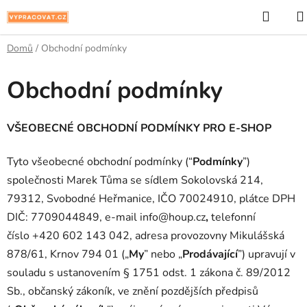
Přejít
Hleda
na
obsah
Domů
/
Obchodní podmínky
Obchodní podmínky
VŠEOBECNÉ OBCHODNÍ PODMÍNKY PRO E-SHOP
Tyto všeobecné obchodní podmínky (“
Podmínky
”)
společnosti Marek Tůma se sídlem Sokolovská 214,
79312, Svobodné Heřmanice, IČO 70024910, plátce DPH
DIČ: 7709044849, e-mail info@houp.cz
,
telefonní
číslo +420 602 143 042, adresa provozovny
Mikulášská
878/61
, Krnov 794 01 („
My
” nebo „
Prodávající
”) upravují v
souladu s ustanovením § 1751 odst. 1 zákona č. 89/2012
Sb., občanský zákoník, ve znění pozdějších předpisů