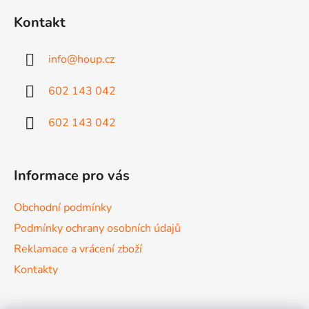
á
á
d
Kontakt
p
a
a
c
info
@
houp.cz
t
í
p
í
602 143 042
r
v
602 143 042
k
y
v
ý
Informace pro vás
p
i
Obchodní podmínky
s
Podmínky ochrany osobních údajů
u
Reklamace a vrácení zboží
Kontakty