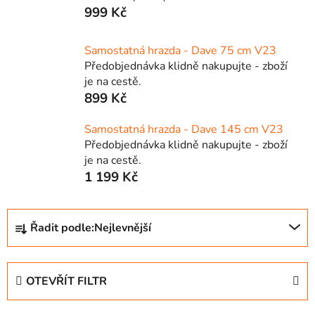
999 Kč
Samostatná hrazda - Dave 75 cm V23
Předobjednávka klidně nakupujte - zboží
je na cestě.
899 Kč
Samostatná hrazda - Dave 145 cm V23
Předobjednávka klidně nakupujte - zboží
je na cestě.
1 199 Kč
Ř
Řadit podle:
Nejlevnější
a
z
e
OTEVŘÍT FILTR
n
í