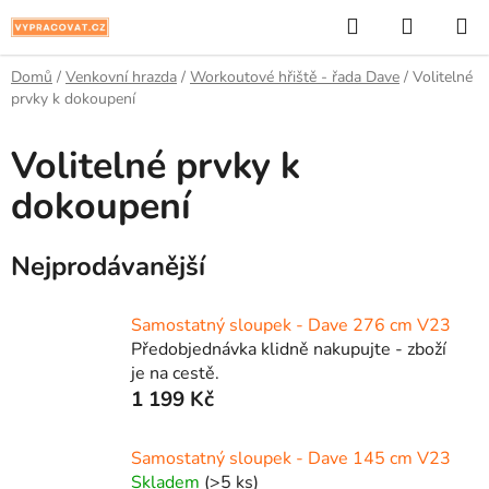
Přejít
Hledat
NÁKUP
na
KOŠÍK
obsah
Domů
/
Venkovní hrazda
/
Workoutové hřiště - řada Dave
/
Volitelné
prvky k dokoupení
Volitelné prvky k
dokoupení
Nejprodávanější
Samostatný sloupek - Dave 276 cm V23
Předobjednávka klidně nakupujte - zboží
je na cestě.
1 199 Kč
Samostatný sloupek - Dave 145 cm V23
Skladem
(>5 ks)