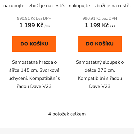
hodnocení
nakupujte - zboží je na cestě.
nakupujte - zboží je na cestě.
produktu
je
990,91 Kč bez DPH
990,91 Kč bez DPH
1 199 Kč
1 199 Kč
5,0
/ ks
/ ks
z
5
DO KOŠÍKU
DO KOŠÍKU
hvězdiček.
Samostatná hrazda o
Samostatný sloupek o
šířce 145 cm. Svorkové
délce 276 cm.
uchycení. Kompatibilní s
Kompatibilní s řadou
řadou Dave V23
Dave V23
4
položek celkem
O
v
l
Z