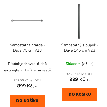
V
p
ý
r
p
o
i
d
s
u
p
k
r
t
Samostatná hrazda -
Samostatný sloupek -
o
ů
Dave 75 cm V23
Dave 145 cm V23
d
u
Průměrné
Předobjednávka klidně
Skladem
(>5 ks)
k
hodnocení
t
nakupujte - zboží je na cestě.
produktu
825,62 Kč bez DPH
ů
999 Kč
je
742,98 Kč bez DPH
/ ks
899 Kč
5,0
/ ks
z
DO KOŠÍKU
5
DO KOŠÍKU
hvězdiček.