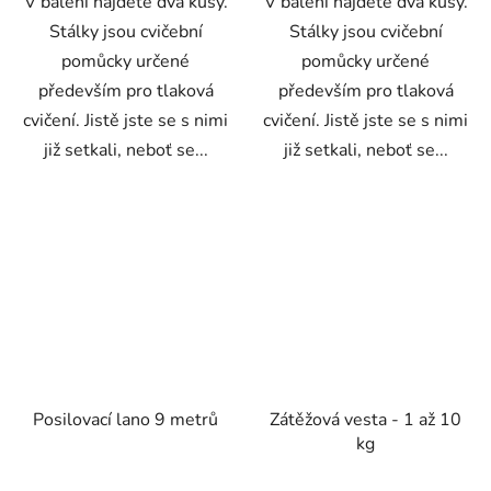
V balení najdete dva kusy.
V balení najdete dva kusy.
Stálky jsou cvičební
Stálky jsou cvičební
pomůcky určené
pomůcky určené
především pro tlaková
především pro tlaková
cvičení. Jistě jste se s nimi
cvičení. Jistě jste se s nimi
již setkali, neboť se...
již setkali, neboť se...
Posilovací lano 9 metrů
Zátěžová vesta - 1 až 10
kg