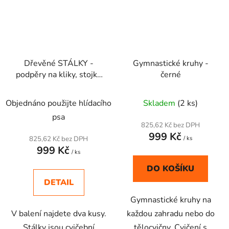
Dřevěné STÁLKY -
Gymnastické kruhy -
podpěry na kliky, stojky
černé
28 cm
Objednáno použijte hlídacího
Skladem
(2 ks)
psa
825,62 Kč bez DPH
999 Kč
825,62 Kč bez DPH
/ ks
999 Kč
/ ks
DO KOŠÍKU
DETAIL
Gymnastické kruhy na
V balení najdete dva kusy.
každou zahradu nebo do
Stálky jsou cvičební
tělocvičny. Cvičení s