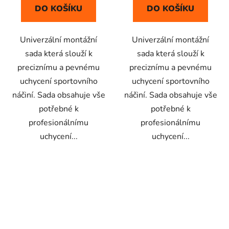
z
z
DO KOŠÍKU
DO KOŠÍKU
5
5
hvězdiček.
hvězdiček.
Univerzální montážní
Univerzální montážní
sada která slouží k
sada která slouží k
preciznímu a pevnému
preciznímu a pevnému
uchycení sportovního
uchycení sportovního
náčiní. Sada obsahuje vše
náčiní. Sada obsahuje vše
potřebné k
potřebné k
profesionálnímu
profesionálnímu
uchycení...
uchycení...