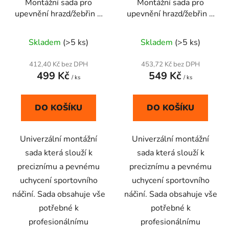
Montážní sada pro
Montážní sada pro
upevnění hrazd/žebřin 8
upevnění hrazd/žebřin 8
x M10 P - 10 cm
určeno
x M10 P - 15 cm
určeno
Průměrné
Průměrné
pro plné materiály
pro plné materiály
Skladem
(>5 ks)
Skladem
(>5 ks)
hodnocení
hodnocení
produktu
produktu
412,40 Kč bez DPH
453,72 Kč bez DPH
499 Kč
549 Kč
je
je
/ ks
/ ks
5,0
5,0
z
z
DO KOŠÍKU
DO KOŠÍKU
5
5
hvězdiček.
hvězdiček.
Univerzální montážní
Univerzální montážní
sada která slouží k
sada která slouží k
preciznímu a pevnému
preciznímu a pevnému
uchycení sportovního
uchycení sportovního
náčiní. Sada obsahuje vše
náčiní. Sada obsahuje vše
potřebné k
potřebné k
profesionálnímu
profesionálnímu