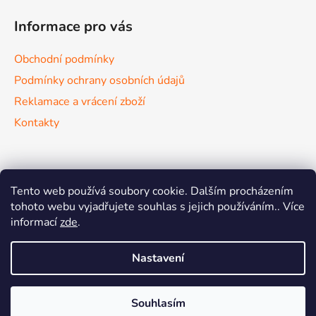
s
Informace pro vás
u
Obchodní podmínky
Podmínky ochrany osobních údajů
Reklamace a vrácení zboží
Kontakty
Nákupní košík
Tento web používá soubory cookie. Dalším procházením
tohoto webu vyjadřujete souhlas s jejich používáním.. Více
informací
zde
.
0
KS /
0 KČ
Nastavení
Vytvořil Shoptet
Souhlasím
Copyright 2026
Vypracovat.cz
. Všechna práva