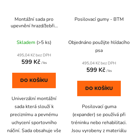
Montážní sada pro
Posilovací gumy - BTM
upevnění hrazd/žebřin
12 x M10 P - 15 cm
Průměrné
určeno pro plné
Skladem
(>5 ks)
Objednáno použijte hlídacího
materiály
hodnocení
psa
produktu
495,04 Kč bez DPH
599 Kč
je
/ ks
495,04 Kč bez DPH
599 Kč
5,0
/ ks
z
DO KOŠÍKU
5
DO KOŠÍKU
hvězdiček.
Univerzální montážní
sada která slouží k
Posilovací guma
preciznímu a pevnému
(expander) se používá při
uchycení sportovního
tréninku nebo rehabilitaci.
náčiní. Sada obsahuje vše
Jsou vyrobeny z materiálu