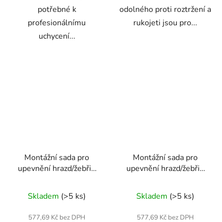
potřebné k
odolného proti roztržení a
profesionálnímu
rukojeti jsou pro...
uchycení...
Montážní sada pro
Montážní sada pro
upevnění hrazd/žebřin
upevnění hrazd/žebřin
20 x M10 P - 10 cm
20 x M10 P - 15 cm
Průměrné
Průměrné
určeno pro plné
určeno pro plné
Skladem
(>5 ks)
Skladem
(>5 ks)
materiály
hodnocení
materiály
hodnocení
produktu
produktu
577,69 Kč bez DPH
577,69 Kč bez DPH