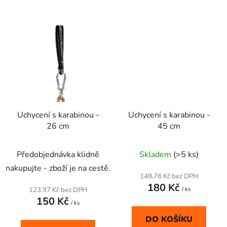
Uchycení s karabinou -
Uchycení s karabinou -
26 cm
45 cm
Předobjednávka klidně
Skladem
(>5 ks)
nakupujte - zboží je na cestě.
148,76 Kč bez DPH
180 Kč
123,97 Kč bez DPH
/ ks
150 Kč
/ ks
DO KOŠÍKU