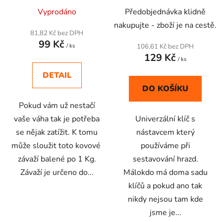
u
Vyprodáno
Předobjednávka klidně
k
t
nakupujte - zboží je na cestě.
81,82 Kč bez DPH
ů
99 Kč
/ ks
106,61 Kč bez DPH
129 Kč
/ ks
DETAIL
DO KOŠÍKU
Pokud vám už nestačí
vaše váha tak je potřeba
Univerzální klíč s
se nějak zatížit. K tomu
nástavcem který
může sloužit toto kovové
používáme při
závaží balené po 1 Kg.
sestavování hrazd.
Závaží je určeno do...
Málokdo má doma sadu
klíčů a pokud ano tak
nikdy nejsou tam kde
jsme je...