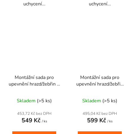
uchycení...
uchycení...
Montážní sada pro
Montážní sada pro
upevnění hrazd/žebřin 8
upevnění hrazd/žebřin
x M8 D - 10 cm
určeno
12 x M10 P - 10 cm
Průměrné
Průměrné
pro duté materiály
určeno pro plné
Skladem
(>5 ks)
Skladem
(>5 ks)
hodnocení
materiály
hodnocení
produktu
produktu
453,72 Kč bez DPH
495,04 Kč bez DPH
549 Kč
599 Kč
je
je
/ ks
/ ks
5,0
5,0