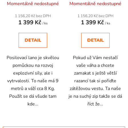
Momentálně nedostupné
Momentálně nedostupné
1 156,20 Kč bez DPH
1 156,20 Kč bez DPH
1 399 Kč
1 399 Kč
/ ks
/ ks
DETAIL
DETAIL
Posilovací lano je skvělou
Pokud už Vám nestačí
pomůckou na rozvoj
vaše váha a chcete
explozivní síly, ale i
zamakat s ještě větší
vytrvalosti. To naše má 9
razancí tak si pořiďte
metrů a váží cca 8 Kg.
zátěžovou vestu. Ta naše
Použít se dá všude tam
je na suchý zip takže se dá
kde...
říct že...