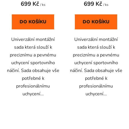
699 Kč
699 Kč
je
je
/ ks
/ ks
5,0
5,0
z
z
DO KOŠÍKU
DO KOŠÍKU
5
5
hvězdiček.
hvězdiček.
Univerzální montážní
Univerzální montážní
sada která slouží k
sada která slouží k
preciznímu a pevnému
preciznímu a pevnému
uchycení sportovního
uchycení sportovního
náčiní. Sada obsahuje vše
náčiní. Sada obsahuje vše
potřebné k
potřebné k
profesionálnímu
profesionálnímu
uchycení...
uchycení...