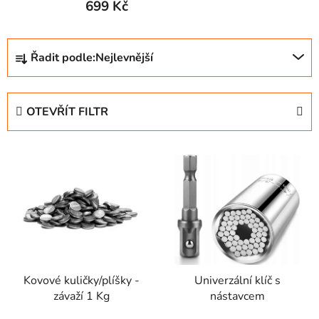
699 Kč
Ř
Řadit podle:
Nejlevnější
a
z
e
OTEVŘÍT FILTR
n
í
V
p
ý
r
p
o
i
d
s
u
p
k
r
t
Kovové kuličky/plíšky -
Univerzální klíč s
o
ů
závaží 1 Kg
nástavcem
d