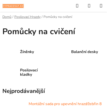
Přejít
Hledat
NÁKUP
na
KOŠÍK
obsah
Domů
/
Posilovací Hrazdy
/
Pomůcky na cvičení
Pomůcky na cvičení
Žíněnky
Balanční desky
Posilovací
kladky
Nejprodávanější
Montážní sada pro upevnění hrazd/žebřin 8