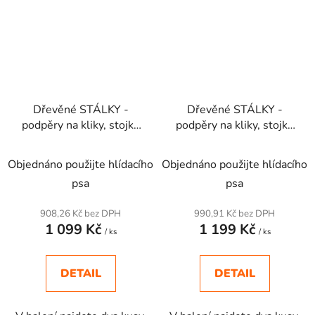
Dřevěné STÁLKY -
Dřevěné STÁLKY -
podpěry na kliky, stojky
podpěry na kliky, stojky
35 cm
50 cm
Objednáno použijte hlídacího
Objednáno použijte hlídacího
psa
psa
908,26 Kč bez DPH
990,91 Kč bez DPH
1 099 Kč
1 199 Kč
/ ks
/ ks
DETAIL
DETAIL