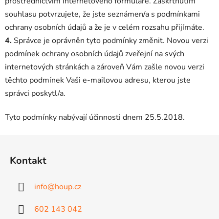
prostřednictvím internetového formuláře. Zaškrtnutím
souhlasu potvrzujete, že jste seznámen/a s podmínkami
ochrany osobních údajů a že je v celém rozsahu přijímáte.
4.
Správce je oprávněn tyto podmínky změnit. Novou verzi
podmínek ochrany osobních údajů zveřejní na svých
internetových stránkách a zároveň Vám zašle novou verzi
těchto podmínek Vaši e-mailovou adresu, kterou jste
správci poskytl/a.
Tyto podmínky nabývají účinnosti dnem 25.5.2018.
Z
á
Kontakt
p
a
info
@
houp.cz
t
í
602 143 042