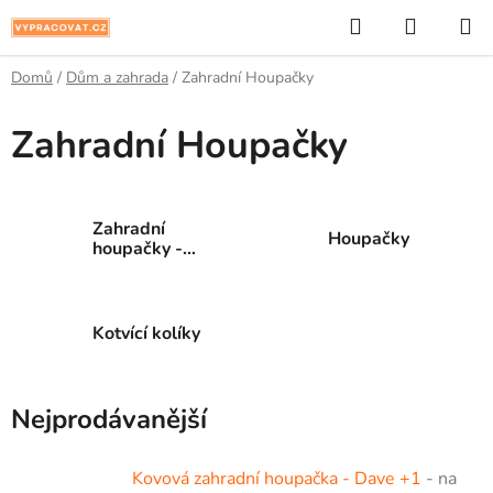
Přejít
Hledat
NÁKUP
na
KOŠÍK
obsah
Domů
/
Dům a zahrada
/
Zahradní Houpačky
Zahradní Houpačky
Zahradní
Houpačky
houpačky -
konstrukce
Kotvící kolíky
Nejprodávanější
Kovová zahradní houpačka - Dave +1
- na