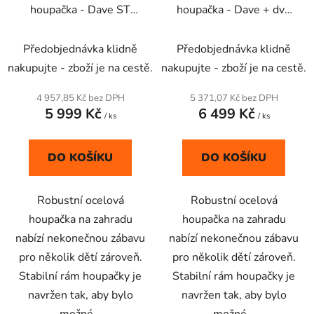
houpačka - Dave ST
houpačka - Dave + dvě
Nosnost 200 Kg
houpačky
- Nosnost
Průměrné
200 kg
Předobjednávka klidně
Předobjednávka klidně
hodnocení
nakupujte - zboží je na cestě.
nakupujte - zboží je na cestě.
produktu
je
4 957,85 Kč bez DPH
5 371,07 Kč bez DPH
5 999 Kč
6 499 Kč
4,7
/ ks
/ ks
z
5
DO KOŠÍKU
DO KOŠÍKU
hvězdiček.
Robustní ocelová
Robustní ocelová
houpačka na zahradu
houpačka na zahradu
nabízí nekonečnou zábavu
nabízí nekonečnou zábavu
pro několik dětí zároveň.
pro několik dětí zároveň.
Stabilní rám houpačky je
Stabilní rám houpačky je
navržen tak, aby bylo
navržen tak, aby bylo
možné...
možné...