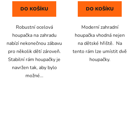
5
5
DO KOŠÍKU
DO KOŠÍKU
hvězdiček.
hvězdiček.
Robustní ocelová
Moderní zahradní
houpačka na zahradu
houpačka vhodná nejen
nabízí nekonečnou zábavu
na dětské hřiště. Na
pro několik dětí zároveň.
tento rám lze umístit dvě
Stabilní rám houpačky je
houpačky.
navržen tak, aby bylo
možné...