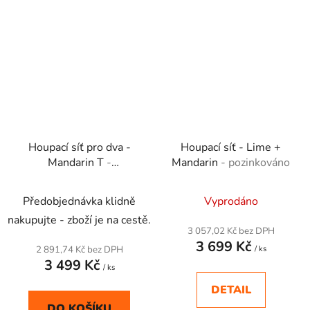
Houpací síť pro dva -
Houpací síť - Lime +
Mandarin T
-
Mandarin
- pozinkováno
pozinkováno
Průměrné
Průměrné
Předobjednávka klidně
Vyprodáno
hodnocení
hodnocení
nakupujte - zboží je na cestě.
produktu
produktu
3 057,02 Kč bez DPH
3 699 Kč
je
je
2 891,74 Kč bez DPH
/ ks
3 499 Kč
4,5
5,0
/ ks
z
z
DETAIL
5
5
DO KOŠÍKU