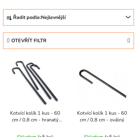
Ř
Řadit podle:
Nejlevnější
a
z
e
OTEVŘÍT FILTR
n
í
V
p
ý
r
p
o
i
d
s
u
p
k
r
t
Kotvící kolík 1 kus - 60
Kotvící kolík 1 kus - 60
o
ů
cm / 0,8 cm - hranatý
cm / 0,8 cm - oválný
d
ideální k trampolíně
u
Průměrné