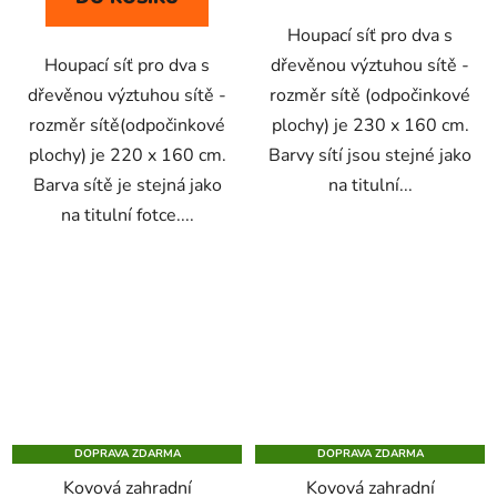
hvězdiček.
hvězdiček.
Houpací síť pro dva s
Houpací síť pro dva s
dřevěnou výztuhou sítě -
dřevěnou výztuhou sítě -
rozměr sítě (odpočinkové
rozměr sítě(odpočinkové
plochy) je 230 x 160 cm.
plochy) je 220 x 160 cm.
Barvy sítí jsou stejné jako
Barva sítě je stejná jako
na titulní...
na titulní fotce....
DOPRAVA ZDARMA
DOPRAVA ZDARMA
Kovová zahradní
Kovová zahradní