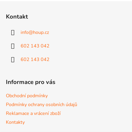
l
Z
á
á
d
Kontakt
p
a
a
c
info
@
houp.cz
t
í
p
í
602 143 042
r
v
602 143 042
k
y
v
ý
Informace pro vás
p
i
Obchodní podmínky
s
Podmínky ochrany osobních údajů
u
Reklamace a vrácení zboží
Kontakty