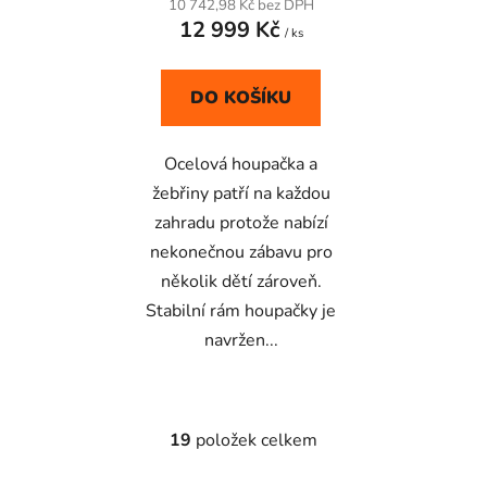
10 742,98 Kč bez DPH
12 999 Kč
4,8
/ ks
z
5
DO KOŠÍKU
hvězdiček.
Ocelová houpačka a
žebřiny patří na každou
zahradu protože nabízí
nekonečnou zábavu pro
několik dětí zároveň.
Stabilní rám houpačky je
navržen...
19
položek celkem
O
v