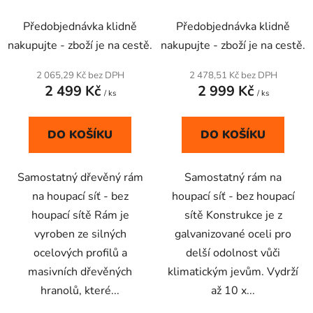
Průměrné
Průměrné
Předobjednávka klidně
Předobjednávka klidně
hodnocení
hodnocení
nakupujte - zboží je na cestě.
nakupujte - zboží je na cestě.
produktu
produktu
je
je
2 065,29 Kč bez DPH
2 478,51 Kč bez DPH
2 499 Kč
2 999 Kč
5,0
4,9
/ ks
/ ks
z
z
5
5
DO KOŠÍKU
DO KOŠÍKU
hvězdiček.
hvězdiček.
Samostatný dřevěný rám
Samostatný rám na
na houpací síť - bez
houpací síť - bez houpací
houpací sítě Rám je
sítě Konstrukce je z
vyroben ze silných
galvanizované oceli pro
ocelových profilů a
delší odolnost vůči
masivních dřevěných
klimatickým jevům. Vydrží
hranolů, které...
až 10 x...