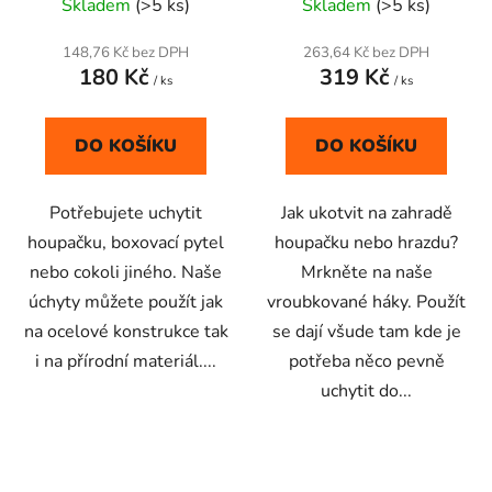
Skladem
(>5 ks)
Skladem
(>5 ks)
148,76 Kč bez DPH
263,64 Kč bez DPH
180 Kč
319 Kč
/ ks
/ ks
DO KOŠÍKU
DO KOŠÍKU
Potřebujete uchytit
Jak ukotvit na zahradě
houpačku, boxovací pytel
houpačku nebo hrazdu?
nebo cokoli jiného. Naše
Mrkněte na naše
úchyty můžete použít jak
vroubkované háky. Použít
na ocelové konstrukce tak
se dají všude tam kde je
i na přírodní materiál....
potřeba něco pevně
uchytit do...