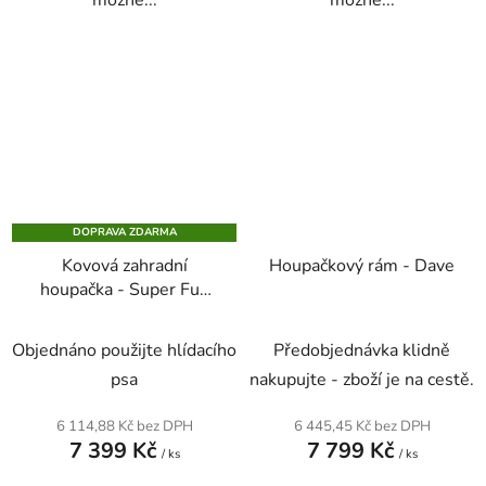
DOPRAVA ZDARMA
Kovová zahradní
Houpačkový rám - Dave
houpačka - Super Fun
Houpačky jsou přibaleny
Průměrné
Průměrné
- obě :)
Objednáno použijte hlídacího
Předobjednávka klidně
hodnocení
hodnocení
psa
nakupujte - zboží je na cestě.
produktu
produktu
je
je
6 114,88 Kč bez DPH
6 445,45 Kč bez DPH
7 399 Kč
7 799 Kč
4,3
4,6
/ ks
/ ks
z
z