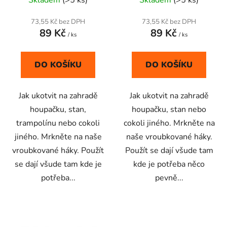
Skladem
(>5 ks)
Skladem
(>5 ks)
k
hodnocení
t
produktu
73,55 Kč bez DPH
73,55 Kč bez DPH
ů
89 Kč
89 Kč
je
/ ks
/ ks
5,0
z
DO KOŠÍKU
DO KOŠÍKU
5
hvězdiček.
Jak ukotvit na zahradě
Jak ukotvit na zahradě
houpačku, stan,
houpačku, stan nebo
trampolínu nebo cokoli
cokoli jiného. Mrkněte na
jiného. Mrkněte na naše
naše vroubkované háky.
vroubkované háky. Použít
Použít se dají všude tam
se dají všude tam kde je
kde je potřeba něco
potřeba...
pevně...