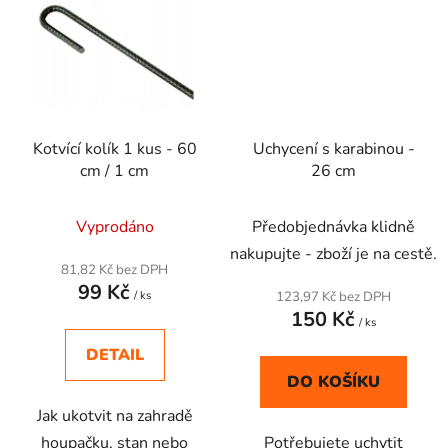
Kotvící kolík 1 kus - 60
Uchycení s karabinou -
cm / 1 cm
26 cm
Vyprodáno
Předobjednávka klidně
nakupujte - zboží je na cestě.
81,82 Kč bez DPH
99 Kč
/ ks
123,97 Kč bez DPH
150 Kč
/ ks
DETAIL
DO KOŠÍKU
Jak ukotvit na zahradě
houpačku, stan nebo
Potřebujete uchytit