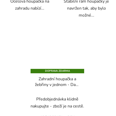
Ocelová houpačka na
Stabilní rám houpačky je
zahradu nabízí...
navržen tak, aby bylo
možné...
DOPRAVA ZDARMA
Zahradní houpačka a
žebřiny v jednom - Dave
STDR
Nosnost 200 Kg
Průměrné
Předobjednávka klidně
hodnocení
nakupujte - zboží je na cestě.
produktu
je