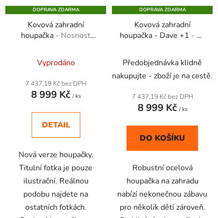
DOPRAVA ZDARMA
DOPRAVA ZDARMA
Kovová zahradní
Kovová zahradní
houpačka
- Nosnost
houpačka - Dave +1
- na
200 kg
tři houpačky
Průměrné
Průměrné
Vyprodáno
Předobjednávka klidně
hodnocení
hodnocení
nakupujte - zboží je na cestě.
produktu
produktu
7 437,19 Kč bez DPH
8 999 Kč
je
je
/ ks
7 437,19 Kč bez DPH
8 999 Kč
4,4
5,0
/ ks
z
z
DETAIL
5
5
DO KOŠÍKU
hvězdiček.
hvězdiček.
Nová verze houpačky.
Titulní fotka je pouze
Robustní ocelová
ilustrační. Reálnou
houpačka na zahradu
podobu najdete na
nabízí nekonečnou zábavu
ostatních fotkách.
pro několik dětí zároveň.