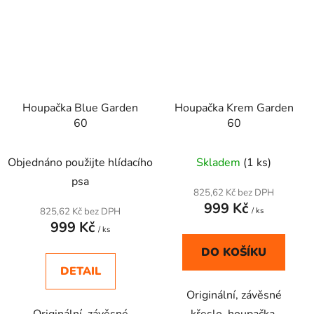
Houpačka Blue Garden
Houpačka Krem Garden
60
60
Objednáno použijte hlídacího
Skladem
(1 ks)
psa
825,62 Kč bez DPH
999 Kč
825,62 Kč bez DPH
/ ks
999 Kč
/ ks
DO KOŠÍKU
DETAIL
Originální, závěsné
Originální, závěsné
křeslo, houpačka,