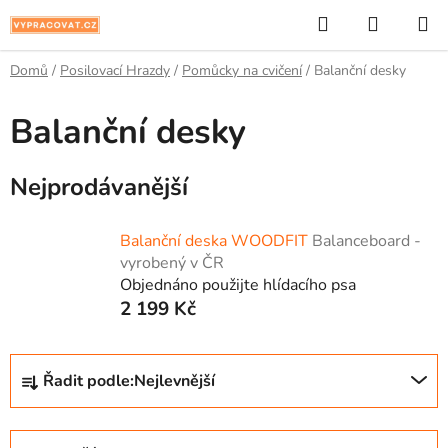
Přejít
Hledat
NÁKUP
na
KOŠÍK
obsah
Domů
/
Posilovací Hrazdy
/
Pomůcky na cvičení
/
Balanční desky
Balanční desky
Nejprodávanější
Balanční deska WOODFIT
Balanceboard -
vyrobený v ČR
Objednáno použijte hlídacího psa
2 199 Kč
Ř
Řadit podle:
Nejlevnější
a
z
e