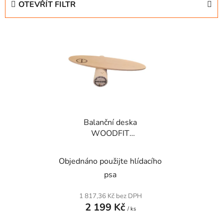
OTEVŘÍT FILTR
n
í
V
p
ý
r
p
o
i
d
s
u
p
k
r
t
Balanční deska
o
ů
WOODFIT
d
Balanceboard -
u
vyrobený v ČR
Objednáno použijte hlídacího
k
t
psa
ů
1 817,36 Kč bez DPH
2 199 Kč
/ ks