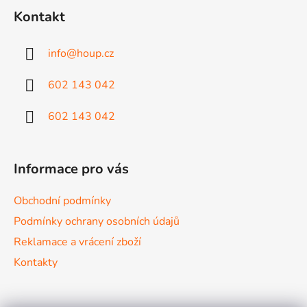
á
á
d
Kontakt
p
a
a
c
info
@
houp.cz
t
í
p
í
602 143 042
r
v
602 143 042
k
y
v
ý
Informace pro vás
p
i
Obchodní podmínky
s
Podmínky ochrany osobních údajů
u
Reklamace a vrácení zboží
Kontakty