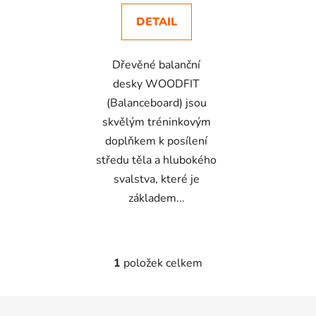
DETAIL
Dřevěné balanční
desky WOODFIT
(Balanceboard) jsou
skvělým tréninkovým
doplňkem k posílení
středu těla a hlubokého
svalstva, které je
základem...
1
položek celkem
O
v
l
Z