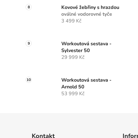
Kovové žebřiny s hrazdou
oválné vodorovné tyče
3 499 Kč
Workoutová sestava -
Sylvester 50
29 999 Kč
Workoutová sestava -
Arnold 50
53 999 Kč
Z
á
Kontakt
Infor