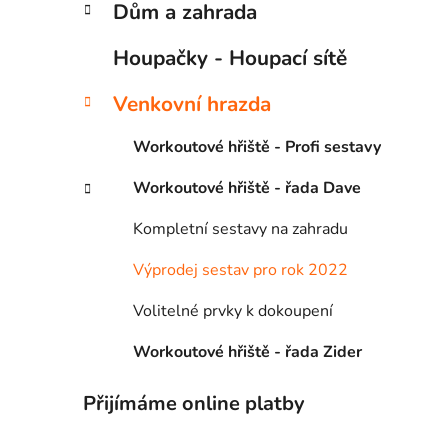
r
Dům a zahrada
o
a
r
Houpačky - Houpací sítě
i
n
e
n
Venkovní hrazda
í
p
Workoutové hřiště - Profi sestavy
a
Workoutové hřiště - řada Dave
n
e
Kompletní sestavy na zahradu
l
Výprodej sestav pro rok 2022
Volitelné prvky k dokoupení
Workoutové hřiště - řada Zider
Přijímáme online platby