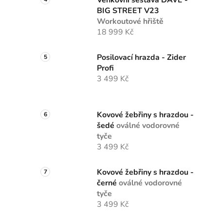
BIG STREET V23
Workoutové hřiště
18 999 Kč
Posilovací hrazda - Zider
Profi
3 499 Kč
Kovové žebřiny s hrazdou -
šedé
oválné vodorovné
tyče
3 499 Kč
Kovové žebřiny s hrazdou -
černé
oválné vodorovné
tyče
3 499 Kč