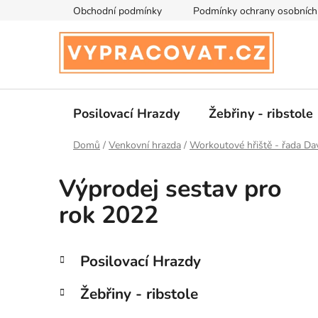
Přejít
Obchodní podmínky
Podmínky ochrany osobních
na
obsah
Posilovací Hrazdy
Žebřiny - ribstole
Domů
/
Venkovní hrazda
/
Workoutové hřiště - řada Da
Výprodej sestav pro
rok 2022
P
K
Přeskočit
Posilovací Hrazdy
a
kategorie
o
t
s
Žebřiny - ribstole
e
t
g