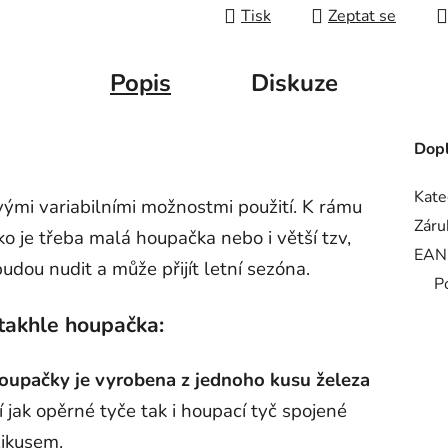
Tisk
Zeptat se
Popis
Diskuze
Dopl
Kate
ými variabilními možnostmi použití. K rámu
Záru
ko je třeba malá houpačka nebo i větší tzv,
EAN
udou nudit a může přijít letní sezóna.‎
P
 takhle houpačka:
houpačky je vyrobena z jednoho kusu železa
 jak opěrné tyče tak i houpací tyč spojené
ikusem.