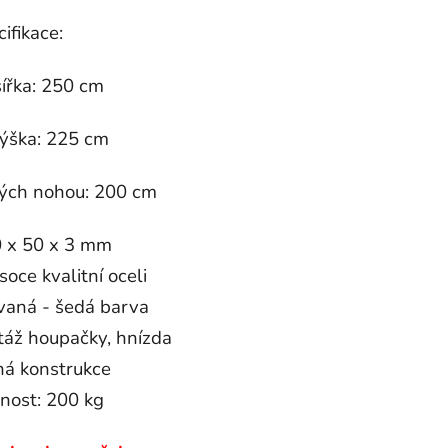
ifikace:
šířka: 250 cm
výška: 225 cm
ných nohou: 200 cm
50 x 50 x 3 mm
oce kvalitní oceli
vaná - šedá barva
táž houpačky, hnízda
ná konstrukce
nost: 200 kg