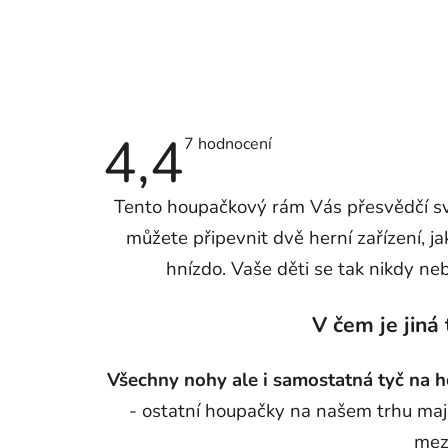
4,4
Průměrné
7 hodnocení
hodnocení
produktu
je
Tento houpačkový rám Vás přesvědčí sv
4,4
z
můžete připevnit dvě herní zařízení, ja
5
hvězdiček.
hnízdo. Vaše děti se tak nikdy neb
V čem je jiná
Všechny nohy ale i samostatná tyč na 
- ostatní houpačky na našem trhu mají
mez