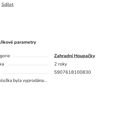
Sdílet
ňkové parametry
gorie
Zahradní Houpačky
ka
2 roky
5907618100830
oložka byla vyprodána…