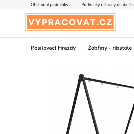
Přejít
Obchodní podmínky
Podmínky ochrany osobních
na
obsah
Posilovací Hrazdy
Žebřiny - ribstole