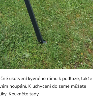
ečné ukotvení kyvného rámu k podlaze, takže
i živém houpání. K uchycení do země můžete
líky. Koukněte tady.