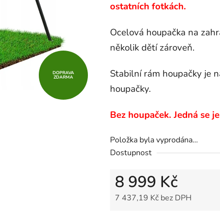
ostatních fotkách.
z
5
Ocelová houpačka na zahr
hvězdiček.
několik dětí zároveň.
Stabilní rám houpačky je 
DOPRAVA
ZDARMA
houpačky.
Bez houpaček. Jedná se je
Položka byla vyprodána…
Dostupnost
8 999 Kč
7 437,19 Kč bez DPH
Měrná cena: