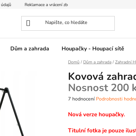
 údajů
Reklamace a vrácení zboží
Kontakty
Dům a zahrada
Houpačky - Houpací sítě
Domů
/
Dům a zahrada
/
Zahradní 
Kovová zahra
Nosnost 200 
Průměrné
7 hodnocení
Podrobnosti hodn
hodnocení
Nová verze houpačky.
produktu
je
Titulní fotka je pouze il
4,4