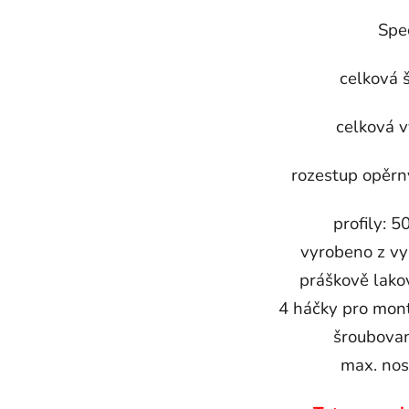
Spec
celková 
celková 
rozestup opěr
profily: 
vyrobeno z vys
práškově lako
4 háčky pro mon
šroubova
max. nos