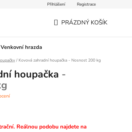
Přihlášení
Registrace
PRÁZDNÝ KOŠÍK
NÁKUPNÍ
KOŠÍK
Venkovní hrazda
Houpačky
/
Kovová zahradní houpačka
- Nosnost 200 kg
dní houpačka
-
kg
ocení
ustrační. Reálnou podobu najdete na