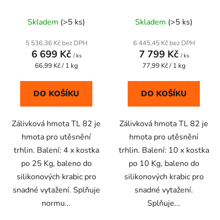
Kg 4 x 25 Kg
Doprava
Kg 10 x 10 kg
u
Průměrné
Průměrné
zdarma
Skladem
(>5 ks)
Skladem
(>5 ks)
k
hodnocení
hodnocení
t
produktu
produktu
5 536,36 Kč bez DPH
6 445,45 Kč bez DPH
ů
6 699 Kč
7 799 Kč
je
je
/ ks
/ ks
Měrná
Měrná
66,99 Kč / 1 kg
5,0
77,99 Kč / 1 kg
5,0
cena:
cena:
z
z
5
5
DO KOŠÍKU
DO KOŠÍKU
hvězdiček.
hvězdiček.
Zálivková hmota TL 82 je
Zálivková hmota TL 82 je
hmota pro utěsnění
hmota pro utěsnění
trhlin. Balení: 4 x kostka
trhlin. Balení: 10 x kostka
po 25 Kg, baleno do
po 10 Kg, baleno do
silikonových krabic pro
silikonových krabic pro
snadné vytažení. Splňuje
snadné vytažení.
normu...
Splňuje...