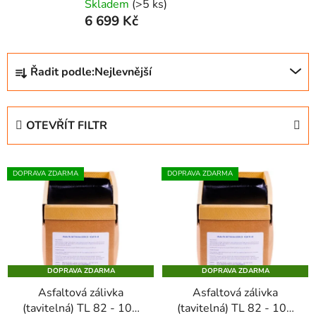
Skladem
(>5 ks)
6 699 Kč
Ř
Řadit podle:
Nejlevnější
a
z
e
OTEVŘÍT FILTR
n
í
V
p
DOPRAVA ZDARMA
DOPRAVA ZDARMA
ý
r
p
o
i
d
s
u
p
k
DOPRAVA ZDARMA
DOPRAVA ZDARMA
r
t
Asfaltová zálivka
Asfaltová zálivka
o
ů
(tavitelná) TL 82 - 100
(tavitelná) TL 82 - 100
d