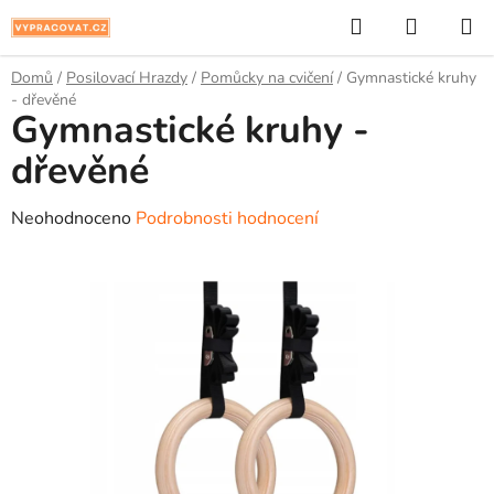
Přejít
Hledat
NÁKUP
na
KOŠÍK
obsah
Domů
/
Posilovací Hrazdy
/
Pomůcky na cvičení
/
Gymnastické kruhy
- dřevěné
Gymnastické kruhy -
dřevěné
Průměrné
Neohodnoceno
Podrobnosti hodnocení
hodnocení
produktu
je
0,0
z
5
hvězdiček.