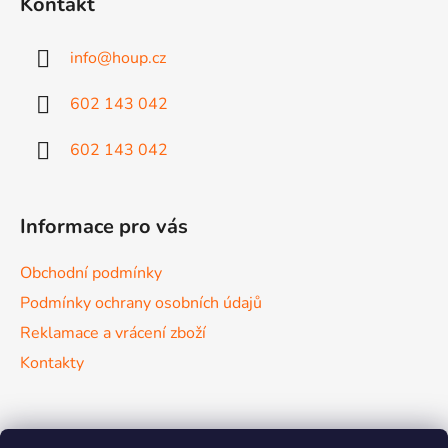
Kontakt
p
a
info
@
houp.cz
t
í
602 143 042
602 143 042
Informace pro vás
Obchodní podmínky
Podmínky ochrany osobních údajů
Reklamace a vrácení zboží
Kontakty