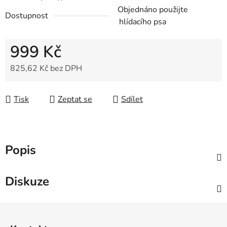
Objednáno použijte
Dostupnost
hlídacího psa
999 Kč
825,62 Kč bez DPH
Měrná cena:
Tisk
Zeptat se
Sdílet
Popis
Diskuze
Z
á