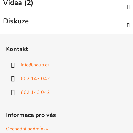
Videa (2)
Diskuze
Z
á
Kontakt
p
a
info
@
houp.cz
t
í
602 143 042
602 143 042
Informace pro vás
Obchodní podmínky