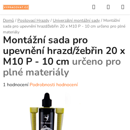
Přejít
Hledat
NÁKUP
na
KOŠÍK
obsah
Domů
/
Posilovací Hrazdy
/
Univerzální montážní sady
/
Montážní
sada pro upevnění hrazd/žebřin 20 x M10 P - 10 cm
určeno pro plné
materiály
Montážní sada pro
upevnění hrazd/žebřin 20 x
M10 P - 10 cm
určeno pro
plné materiály
Průměrné
1 hodnocení
Podrobnosti hodnocení
hodnocení
produktu
je
5,0
z