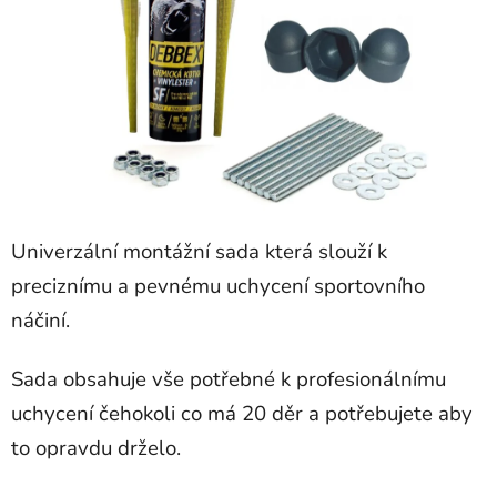
5
hvězdiček.
Univerzální montážní sada která slouží k
preciznímu a pevnému uchycení sportovního
náčiní.
Sada obsahuje vše potřebné k profesionálnímu
uchycení čehokoli co má 20 děr a potřebujete aby
to opravdu drželo.