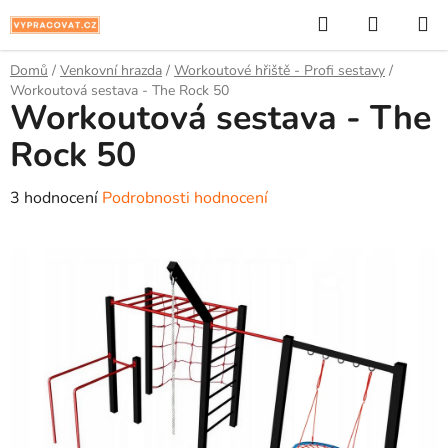
Přejít
Hledat
NÁKUP
na
KOŠÍK
obsah
Domů
/
Venkovní hrazda
/
Workoutové hřiště - Profi sestavy
/
Workoutová sestava - The Rock 50
Workoutová sestava - The
Rock 50
Průměrné
3 hodnocení
Podrobnosti hodnocení
hodnocení
produktu
je
5,0
z
5
hvězdiček.