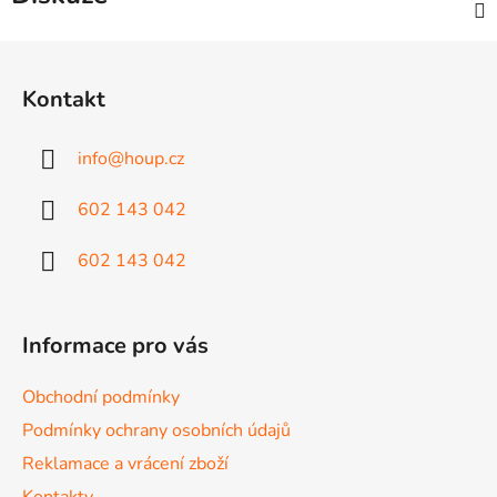
Z
á
Kontakt
p
a
info
@
houp.cz
t
í
602 143 042
602 143 042
Informace pro vás
Obchodní podmínky
Podmínky ochrany osobních údajů
Reklamace a vrácení zboží