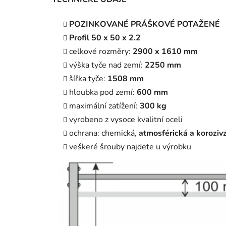
‎POZINKOVANÉ PRÁŠKOVÉ POTAŽENÉ‎
‎Profil 50 x 50 x 2.2
‎celkové rozměry: ‎
‎2900 x 1610 mm‎
‎výška tyče nad zemí: ‎
‎2250 mm‎
‎šířka tyče: ‎
‎1508 mm‎
‎hloubka pod zemí: ‎
‎600 mm‎
‎maximální zatížení: ‎
‎300 kg‎
‎vyrobeno z vysoce kvalitní oceli‎
‎ochrana: chemická, ‎
‎atmosférická a koroziv
‎veškeré šrouby najdete u výrobku