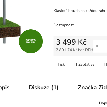
4,5
z
Klasická hrazda na každou zahr
5
hvězdiček.
Dostupnost
3 499 Kč
DOPRAVA
ZDARMA
2 891,74 Kč bez DPH
Měrná cena:
Tisk
Zeptat se
opis
Diskuze (1)
Značka
Zid
Dopl