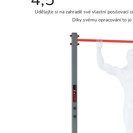
produktu
je
Udělejte si na zahradě své vlastní posilovací 
4,5
z
Díky svému opracování to je 
5
hvězdiček.