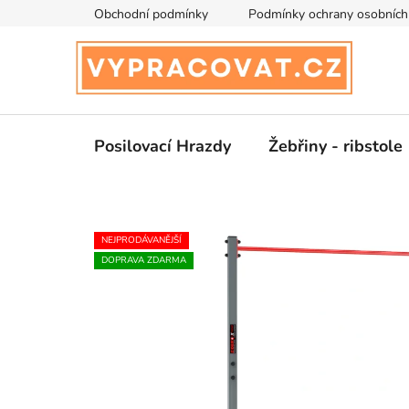
Přejít
Obchodní podmínky
Podmínky ochrany osobních
na
obsah
Posilovací Hrazdy
Žebřiny - ribstole
NEJPRODÁVANĚJŠÍ
DOPRAVA ZDARMA