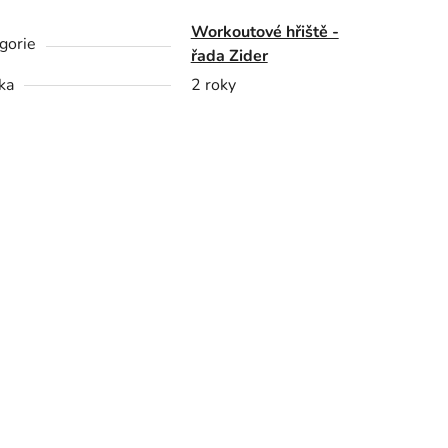
Workoutové hřiště -
gorie
řada Zider
ka
2 roky