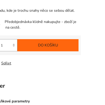
adu, kde je trochu snahy něco se sebou dělat.
Předobjednávka klidně nakupujte - zboží je
na cestě.
DO KOŠÍKU
Sdílet
er
ňkové parametry