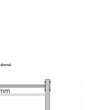
zdorná‎