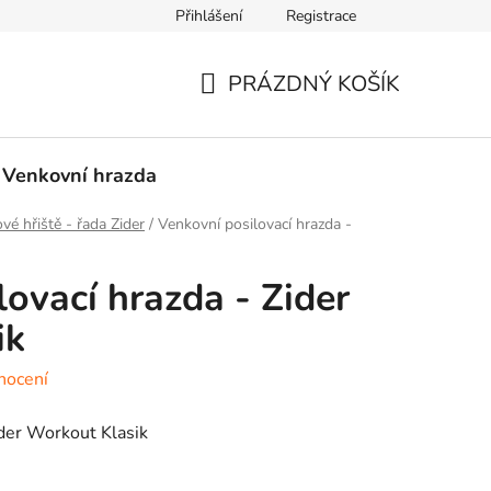
Přihlášení
Registrace
PRÁZDNÝ KOŠÍK
NÁKUPNÍ
KOŠÍK
Venkovní hrazda
é hřiště - řada Zider
/
Venkovní posilovací hrazda -
ovací hrazda - Zider
ik
nocení
ider Workout Klasik