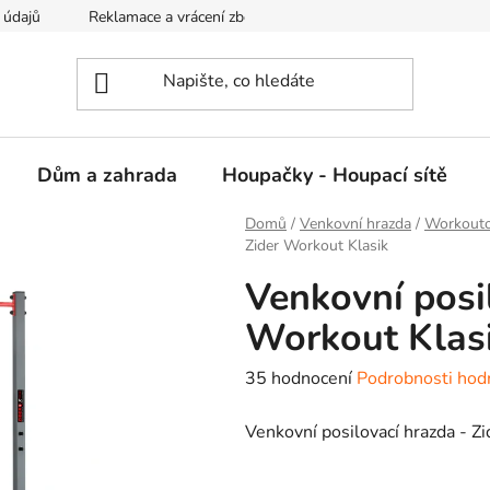
 údajů
Reklamace a vrácení zboží
Kontakty
Dům a zahrada
Houpačky - Houpací sítě
Domů
/
Venkovní hrazda
/
Workoutov
Zider Workout Klasik
Venkovní posil
Workout Klas
Průměrné
35 hodnocení
Podrobnosti hod
hodnocení
Venkovní posilovací hrazda - Z
produktu
je