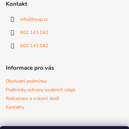
Kontakt
p
a
info
@
houp.cz
t
í
602 143 042
602 143 042
Informace pro vás
Obchodní podmínky
Podmínky ochrany osobních údajů
Reklamace a vrácení zboží
Kontakty