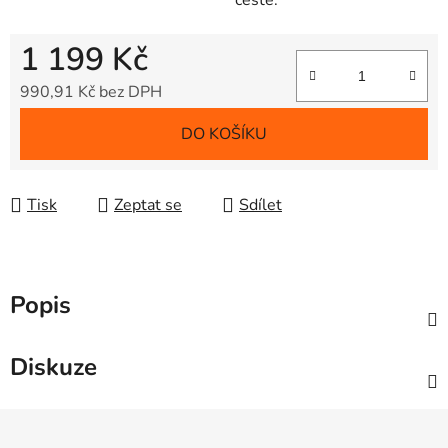
cestě.
1 199 Kč
990,91 Kč bez DPH
Měrná cena:
DO KOŠÍKU
Tisk
Zeptat se
Sdílet
Popis
Diskuze
Z
á