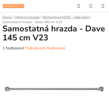
Přejít
Hledat
NÁKUP
na
KOŠÍK
obsah
Domů
/
Venkovní hrazda
/
Workoutové hřiště - řada Dave
/
Samostatná hrazda - Dave 145 cm V23
Samostatná hrazda - Dave
145 cm V23
Průměrné
1 hodnocení
Podrobnosti hodnocení
hodnocení
produktu
je
5,0
z
5
hvězdiček.