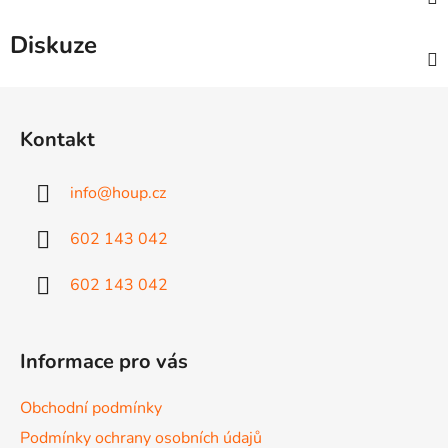
Diskuze
Z
á
Kontakt
p
a
info
@
houp.cz
t
í
602 143 042
602 143 042
Informace pro vás
Obchodní podmínky
Podmínky ochrany osobních údajů