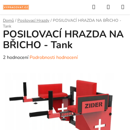
Přejít
Hledat
NÁKUP
na
KOŠÍK
obsah
Domů
/
Posilovací Hrazdy
/
POSILOVACÍ HRAZDA NA BŘICHO -
Tank
POSILOVACÍ HRAZDA NA
BŘICHO - Tank
Průměrné
2 hodnocení
Podrobnosti hodnocení
hodnocení
produktu
je
5,0
z
5
hvězdiček.