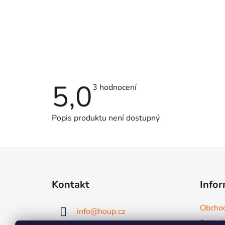
5,0
Průměrné
3 hodnocení
hodnocení
produktu
je
Popis produktu není dostupný
5,0
z
5
hvězdiček.
Z
á
Kontakt
Infor
p
a
Obchod
info
@
houp.cz
t
Podmín