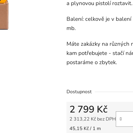
5,0
a plynovou pistolí roztavit.
z
5
Balení: celkově je v balení
hvězdiček.
mb.
Máte zakázky na různých 
kam potřebujete - stačí n
postaráme o zbytek.
Dostupnost
2 799 Kč
2 313,22 Kč bez DPH
Měrná cena:
45,15 Kč / 1 m