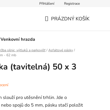
Přihlášení
Registrace
PRÁZDNÝ KOŠÍK
NÁKUPNÍ
KOŠÍK
Venkovní hrazda
žba silnic, výtluků a parkovišť
/
Asfaltové pásky
/
 mm - 62 mb
a (tavitelná) 50 x 3
ocení
slouží pro utěsnění trhlin. Jde o
r nebo spojů do 5 mm, pásku stačí položit