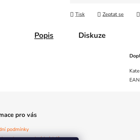
Tisk
Zeptat se
Popis
Diskuze
Dopl
Kate
EAN
mace pro vás
ní podmínky
ky ochrany osobních údajů