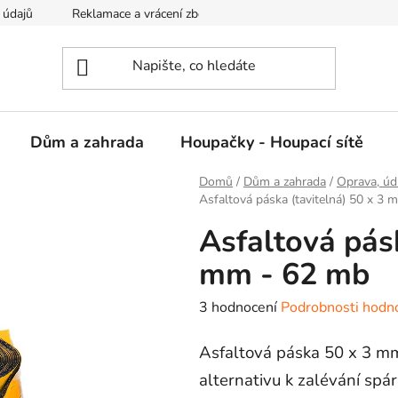
 údajů
Reklamace a vrácení zboží
Kontakty
Dům a zahrada
Houpačky - Houpací sítě
Domů
/
Dům a zahrada
/
Oprava, údr
Asfaltová páska (tavitelná) 50 x 3
Asfaltová pásk
mm - 62 mb
Průměrné
3 hodnocení
Podrobnosti hodn
hodnocení
Asfaltová páska 50 x 3 mm 
produktu
je
alternativu k zalévání spá