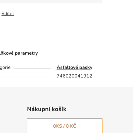
Sdílet
ňkové parametry
gorie
Asfaltové pásky
746020041912
Nákupní košík
0
KS /
0 KČ