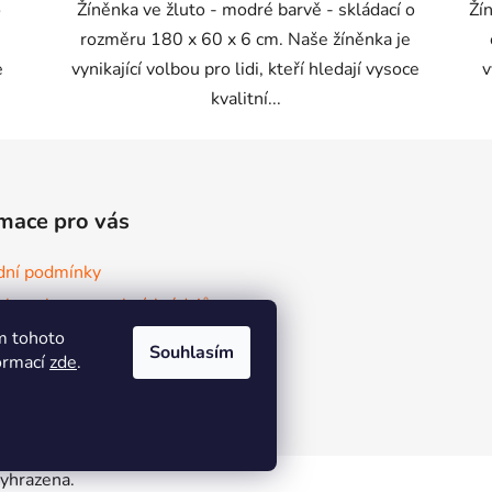
o
Žíněnka ve žluto - modré barvě - skládací o
Ží
rozměru 180 x 60 x 6 cm. Naše žíněnka je
e
vynikající volbou pro lidi, kteří hledají vysoce
v
kvalitní...
mace pro vás
ní podmínky
ky ochrany osobních údajů
m tohoto
ace a vrácení zboží
Souhlasím
formací
zde
.
ty
vyhrazena.