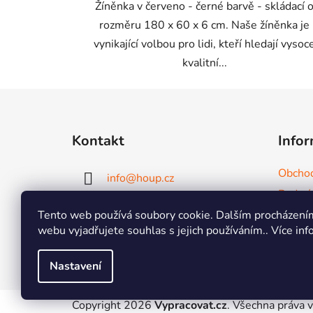
Žíněnka v červeno - černé barvě - skládací 
rozměru 180 x 60 x 6 cm. Naše žíněnka je
vynikající volbou pro lidi, kteří hledají vysoc
kvalitní...
Z
á
Kontakt
Infor
p
a
Obchod
info
@
houp.cz
t
Podmín
í
602 143 042
Tento web používá soubory cookie. Dalším procházení
Reklam
webu vyjadřujete souhlas s jejich používáním.. Více in
Kontak
602 143 042
Nastavení
Copyright 2026
Vypracovat.cz
. Všechna práva 