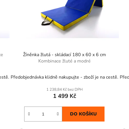
ce
Žíněnka žlutá - skládací 180 x 60 x 6 cm
Kombinace žluté a modré
Průměrné
estě.
Předobjednávka klidně nakupujte - zboží je na cestě.
Před
hodnocení
produktu
1 238,84 Kč bez DPH
1 499 Kč
je
4,8
z
DO KOŠÍKU
5
hvězdiček.