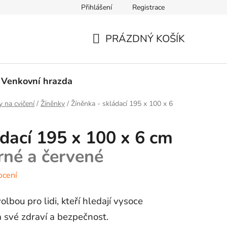
Přihlášení
Registrace
PRÁZDNÝ KOŠÍK
NÁKUPNÍ
KOŠÍK
Venkovní hrazda
 na cvičení
/
Žíněnky
/
Žíněnka - skládací 195 x 100 x 6
ádací 195 x 100 x 6 cm
né a červené
ocení
olbou pro lidi, kteří hledají vysoce
a své zdraví a bezpečnost.