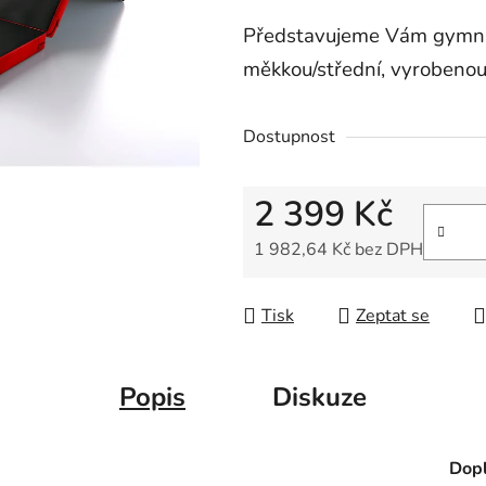
4,9
Představujeme Vám gymnas
z
5
měkkou/střední, vyrobenou 
hvězdiček.
Dostupnost
2 399 Kč
1 982,64 Kč bez DPH
Měrná cena:
Tisk
Zeptat se
Popis
Diskuze
Dopl