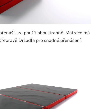
 přenáší, lze použít oboustranně. Matrace má
ři přepravě Držadla pro snadné přenášení.