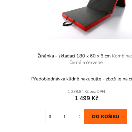
Žíněnka - skládací 180 x 60 x 6 cm
Kombina
černé a červené
Průměrné
Předobjednávka klidně nakupujte - zboží je na c
hodnocení
produktu
1 238,84 Kč bez DPH
1 499 Kč
je
5,0
z
DO KOŠÍKU
5
hvězdiček.