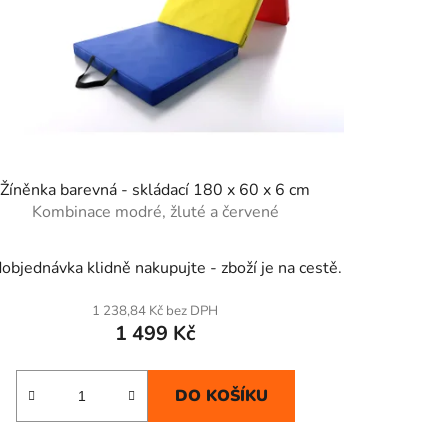
Žíněnka barevná - skládací 180 x 60 x 6 cm
Kombinace modré, žluté a červené
Průměrné
objednávka klidně nakupujte - zboží je na cestě.
hodnocení
produktu
1 238,84 Kč bez DPH
1 499 Kč
je
5,0
z
DO KOŠÍKU
5
hvězdiček.