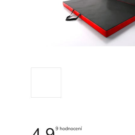
4,9
Průměrné
9 hodnocení
hodnocení