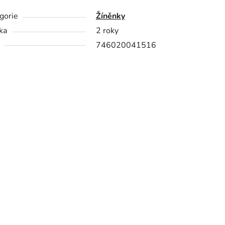
gorie
Žíněnky
ka
2 roky
746020041516