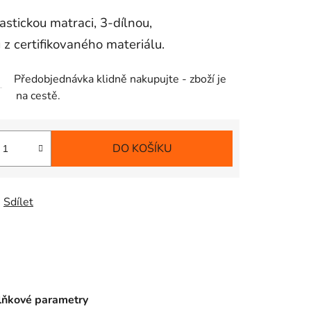
tickou matraci, 3-dílnou,
z certifikovaného materiálu.
Předobjednávka klidně nakupujte - zboží je
na cestě.
DO KOŠÍKU
Sdílet
ňkové parametry