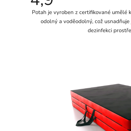
produktu
je
Potah je vyroben z certifikované umělé k
4,9
z
odolný a voděodolný, což usnadňuje 
5
hvězdiček.
dezinfekci prostř