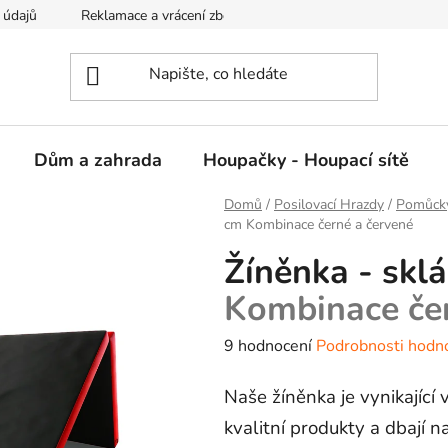
 údajů
Reklamace a vrácení zboží
Kontakty
Dům a zahrada
Houpačky - Houpací sítě
Domů
/
Posilovací Hrazdy
/
Pomůcky
cm
Kombinace černé a červené
Žíněnka - skl
Kombinace čer
Průměrné
9 hodnocení
Podrobnosti hodn
hodnocení
Naše žíněnka je vynikající v
produktu
je
kvalitní produkty a dbají n