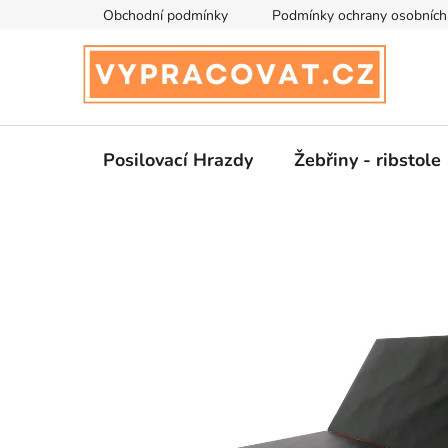
Přejít
Obchodní podmínky
Podmínky ochrany osobních
na
obsah
Posilovací Hrazdy
Žebřiny - ribstole