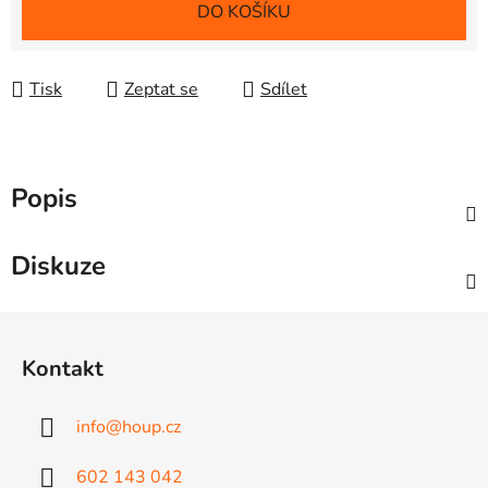
Měrná cena:
DO KOŠÍKU
Tisk
Zeptat se
Sdílet
Popis
Diskuze
Z
á
Kontakt
p
a
info
@
houp.cz
t
í
602 143 042