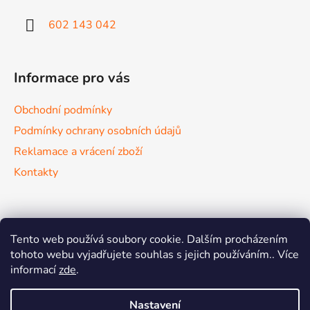
602 143 042
Informace pro vás
Obchodní podmínky
Podmínky ochrany osobních údajů
Reklamace a vrácení zboží
Kontakty
Nákupní košík
Tento web používá soubory cookie. Dalším procházením
tohoto webu vyjadřujete souhlas s jejich používáním.. Více
informací
zde
.
0
KS /
0 KČ
Nastavení