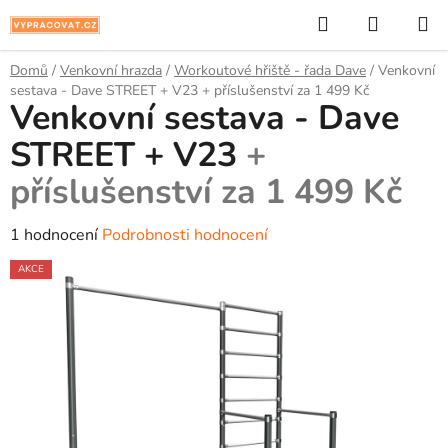
Přejít
Hledat
NÁKUP
na
KOŠÍK
obsah
Domů
/
Venkovní hrazda
/
Workoutové hřiště - řada Dave
/
Venkovní
sestava - Dave STREET + V23
+ příslušenství za 1 499 Kč
Venkovní sestava - Dave
STREET + V23
+
příslušenství za 1 499 Kč
Průměrné
1 hodnocení
Podrobnosti hodnocení
hodnocení
AKCE
produktu
je
5,0
z
5
hvězdiček.