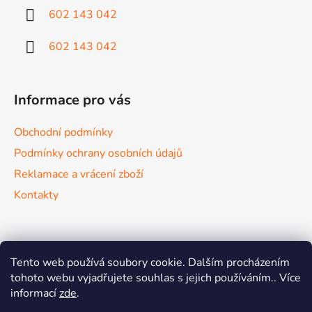
í
602 143 042
602 143 042
Informace pro vás
Obchodní podmínky
Podmínky ochrany osobních údajů
Reklamace a vrácení zboží
Kontakty
Nákupní košík
Tento web používá soubory cookie. Dalším procházením
tohoto webu vyjadřujete souhlas s jejich používáním.. Více
informací
zde
.
0
KS /
0 KČ