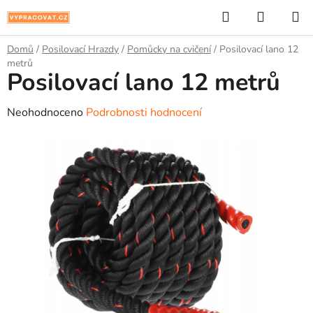
Přejít
Hledat
NÁKUP
na
KOŠÍK
obsah
Domů
/
Posilovací Hrazdy
/
Pomůcky na cvičení
/
Posilovací lano 12
metrů
Posilovací lano 12 metrů
Průměrné
Neohodnoceno
Podrobnosti hodnocení
hodnocení
produktu
je
0,0
z
5
hvězdiček.