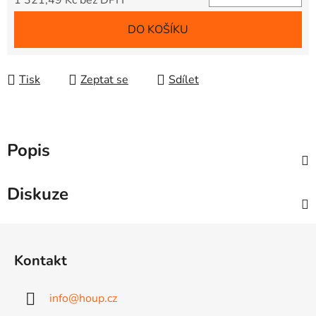
1 321,49 Kč bez DPH
Měrná cena:
DO KOŠÍKU
Tisk
Zeptat se
Sdílet
Popis
Diskuze
Z
á
Kontakt
p
a
info
@
houp.cz
t