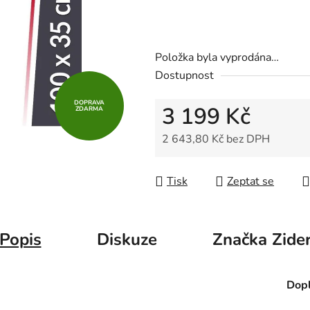
z
5
hvězdiček.
Položka byla vyprodána…
Dostupnost
DOPRAVA
3 199 Kč
ZDARMA
2 643,80 Kč bez DPH
Měrná cena:
Tisk
Zeptat se
Popis
Diskuze
Značka
Zide
Dopl