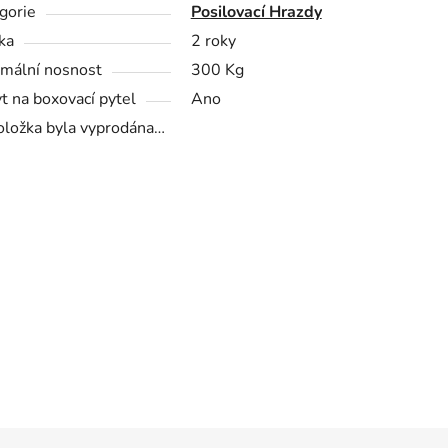
gorie
Posilovací Hrazdy
ka
2 roky
mální nosnost
300 Kg
t na boxovací pytel
Ano
oložka byla vyprodána…