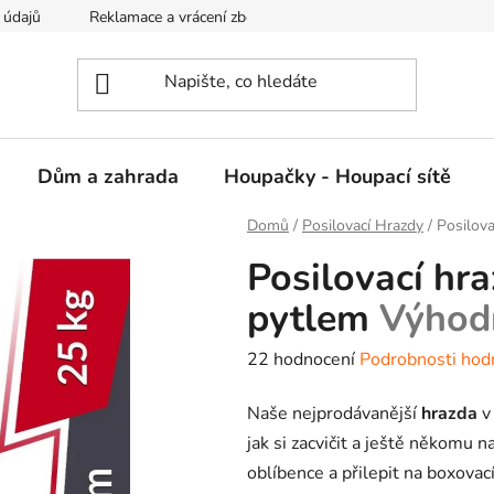
 údajů
Reklamace a vrácení zboží
Kontakty
Dům a zahrada
Houpačky - Houpací sítě
Domů
/
Posilovací Hrazdy
/
Posilov
Posilovací hr
pytlem
Výhod
Průměrné
22 hodnocení
Podrobnosti hod
hodnocení
Naše nejprodávanější
hrazda
v
produktu
jak si zacvičit a ještě někomu 
je
oblíbence a přilepit na boxovací
4,6