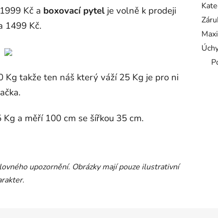
Kate
1999 Kč a
boxovací pytel
je volně k prodeji
Záru
a 1499 Kč.
Maxi
Úchy
P
 Kg takže ten náš který váží 25 Kg je pro ni
račka.
5 Kg a měří 100 cm se šířkou 35 cm.
ovného upozornění. Obrázky mají pouze ilustrativní
arakter.