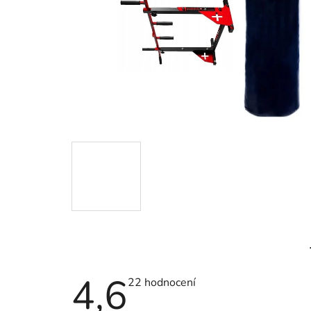
4,6
Průměrné
22 hodnocení
hodnocení
produktu