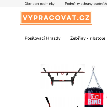
Přejít
Obchodní podmínky
Podmínky ochrany osobních
na
obsah
Posilovací Hrazdy
Žebřiny - ribstole