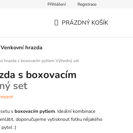
Přihlášení
Registrace
PRÁZDNÝ KOŠÍK
NÁKUPNÍ
KOŠÍK
Venkovní hrazda
ací hrazda s boxovacím pytlem
Výhodný set
azda s boxovacím
ný set
nocení
 setu s
boxovacím pytlem
. Ideální kombinace
namlátit, doporučujeme vytisknout fotku nějakého
 pytel :)