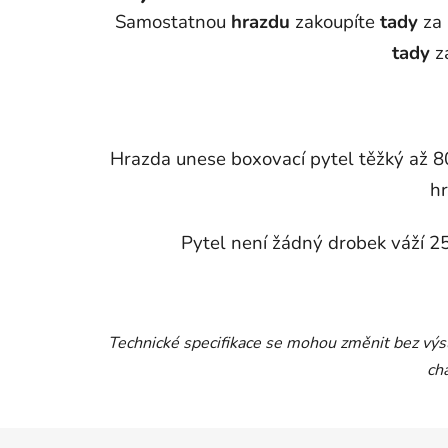
je
Samostatnou
hrazdu
zakoupíte
tady
za 
4,6
z
tady
z
5
hvězdiček.
Hrazda unese boxovací pytel těžký až 80
h
Pytel není žádný drobek váží 2
Technické specifikace se mohou změnit bez výsl
ch