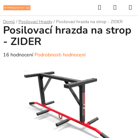
Přejít
Hledat
NÁKUP
na
KOŠÍK
obsah
Domů
/
Posilovací Hrazdy
/
Posilovací hrazda na strop - ZIDER
Posilovací hrazda na strop
- ZIDER
Průměrné
16 hodnocení
Podrobnosti hodnocení
hodnocení
produktu
je
4,6
z
5
hvězdiček.