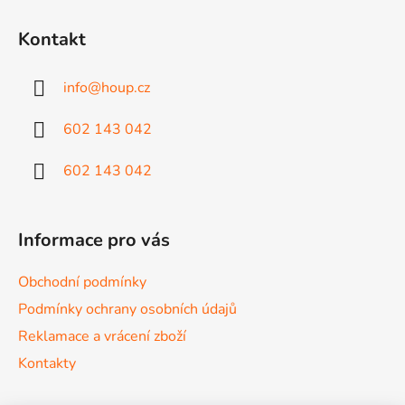
Z
á
Kontakt
p
a
info
@
houp.cz
t
í
602 143 042
602 143 042
Informace pro vás
Obchodní podmínky
Podmínky ochrany osobních údajů
Reklamace a vrácení zboží
Kontakty