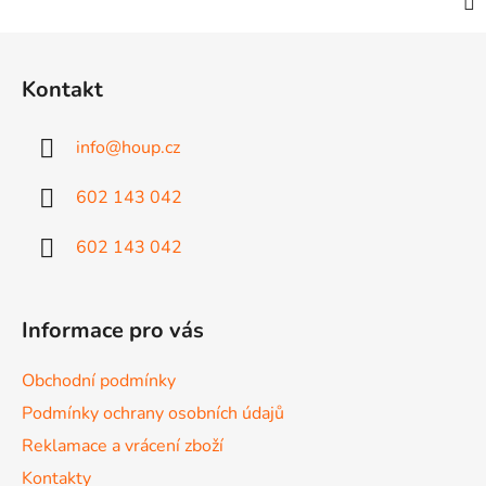
Z
á
Kontakt
p
a
info
@
houp.cz
t
í
602 143 042
602 143 042
Informace pro vás
Obchodní podmínky
Podmínky ochrany osobních údajů
Reklamace a vrácení zboží
Kontakty