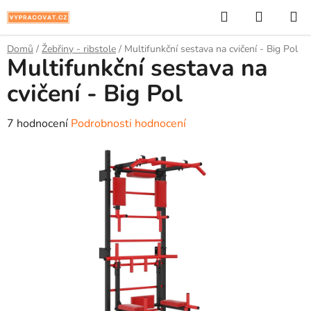
Přejít
Hledat
NÁKUP
na
KOŠÍK
obsah
Domů
/
Žebřiny - ribstole
/
Multifunkční sestava na cvičení - Big Pol
Multifunkční sestava na
cvičení - Big Pol
Průměrné
7 hodnocení
Podrobnosti hodnocení
hodnocení
produktu
je
4,9
z
5
hvězdiček.