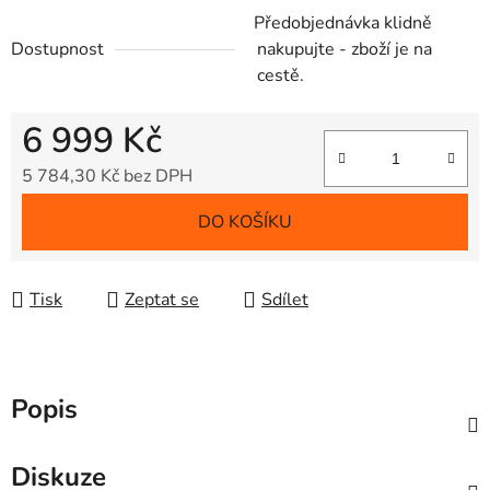
Předobjednávka klidně
Dostupnost
nakupujte - zboží je na
cestě.
6 999 Kč
5 784,30 Kč bez DPH
Měrná cena:
DO KOŠÍKU
Tisk
Zeptat se
Sdílet
Popis
Diskuze