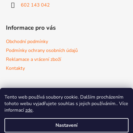
602 143 042
Informace pro vás
Obchodní podmínky
Podmínky ochrany osobních údajů
Reklamace a vrácení zboží
Kontakty
Nákupní košík
Tento web používá soubory cookie. Dalším procházením
tohoto webu vyjadřujete souhlas s jejich používáním.. Více
informací
zde
.
0
KS /
0 KČ
Nastavení