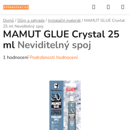
Přejít
Hledat
NÁKUP
na
KOŠÍK
obsah
Domů
/
Dům a zahrada
/
Instalační materiál
/
MAMUT GLUE Crystal
25 ml
Neviditelný spoj
MAMUT GLUE Crystal 25
ml
Neviditelný spoj
Průměrné
1 hodnocení
Podrobnosti hodnocení
hodnocení
produktu
je
5,0
z
5
hvězdiček.