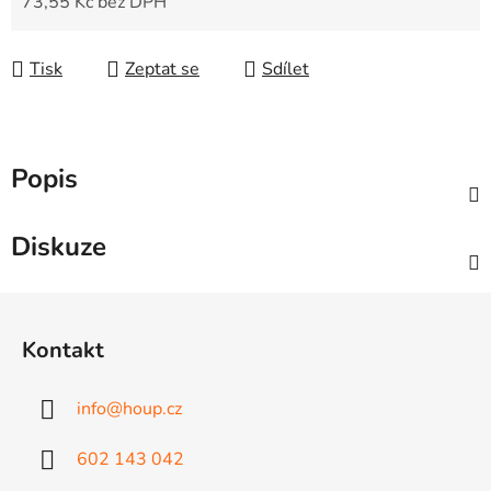
73,55 Kč bez DPH
Měrná cena:
Tisk
Zeptat se
Sdílet
Popis
Diskuze
Z
á
Kontakt
p
a
info
@
houp.cz
t
í
602 143 042